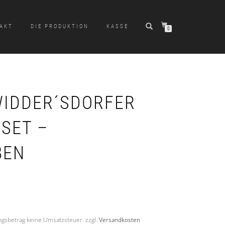
AKT
DIE PRODUKTION
KASSE
0
IDDER´SDORFER
SET –
BEN
gsbetrag keine Umsatzsteuer.
zzgl.
Versandkosten