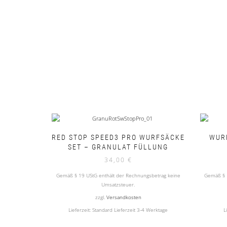
RED STOP SPEED3 PRO WURFSÄCKE
WURF
SET – GRANULAT FÜLLUNG
34,00
€
Gemäß § 19 UStG enthält der Rechnungsbetrag keine
Gemäß § 
Umsatzsteuer.
zzgl.
Versandkosten
Lieferzeit:
Standard Lieferzeit 3-4 Werktage
L