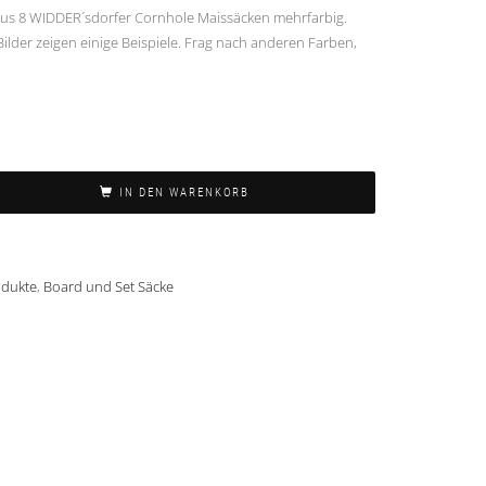
us 8 WIDDER´sdorfer Cornhole Maissäcken mehrfarbig.
ilder zeigen einige Beispiele. Frag nach anderen Farben,
IN DEN WARENKORB
odukte
,
Board und Set Säcke