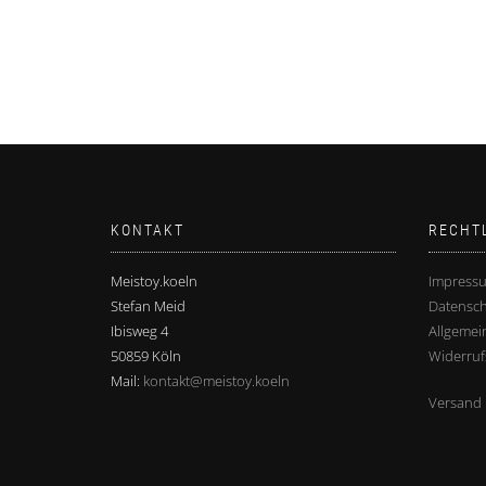
KONTAKT
RECHT
Meistoy.koeln
Impress
Stefan Meid
Datensch
Ibisweg 4
Allgemei
50859 Köln
Widerruf
Mail:
kontakt@meistoy.koeln
Versand 