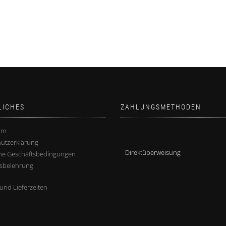
LICHES
ZAHLUNGSMETHODEN
um
utzerklärung
Direktüberweisung
ne Geschäftsbedingungen
sbelehrung
und Lieferzeiten