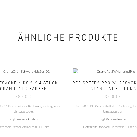
ÄHNLICHE PRODUKTE
SÄCKE KIDS 2 X 4 STÜCK
RED SPEED2 PRO WURFSÄCK
GRANULAT 2 FARBEN
GRANULAT FÜLLUNG
58,00
€
34,00
€
19 UStG enthält der Rechnungsbetrag keine
Gemäß § 19 UStG enthält der Rechnungsbet
Umsatzsteuer.
Umsatzsteuer.
zzgl.
Versandkosten
zzgl.
Versandkosten
ieferzeit:
Bestell Artikel min. 14 Tage
Lieferzeit:
Standard Lieferzeit 3-4 Wer