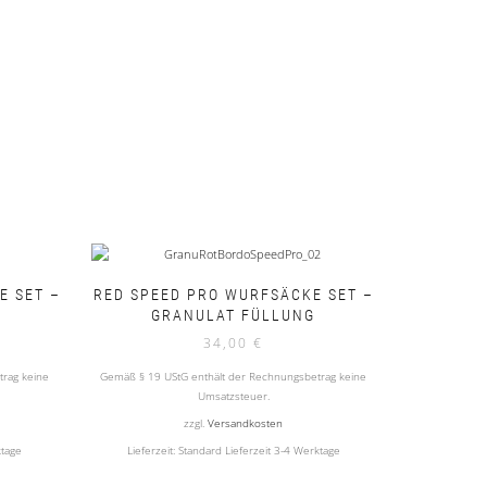
E SET –
RED SPEED PRO WURFSÄCKE SET –
GRANULAT FÜLLUNG
34,00
€
rag keine
Gemäß § 19 UStG enthält der Rechnungsbetrag keine
Umsatzsteuer.
zzgl.
Versandkosten
ktage
Lieferzeit:
Standard Lieferzeit 3-4 Werktage