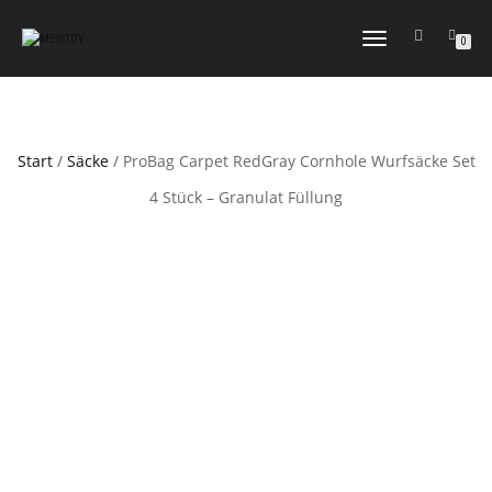
NAVIGATION
0
UMSCHALTEN
Start
/
Säcke
/ ProBag Carpet RedGray Cornhole Wurfsäcke Set
4 Stück – Granulat Füllung