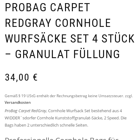
PROBAG CARPET
REDGRAY CORNHOLE
WURFSÄCKE SET 4 STÜCK
– GRANULAT FÜLLUNG
34,00
€
Gemäß § 19 UStG enthält der Rechnungsbetrag keine Umsatzsteuer.
zzgl.
Versandkosten
ProBag Carpet RedGray
, Cornhole Wurfsack Set bestehend aus 4
WIDDER´sdorfer Cornhole Kunststoffgranulat-Säcke, 2 Speed. Die
Bags haben 2 unterschiedlich schnelle Seiten.