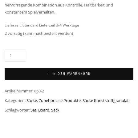
hervorragende Kombination aus Kontrolle, Haltbarkeit und
konstantem Spielverhalten.
Lieferzeit:
Standard Lieferzeit 3-4 Werktage
2 vorrätig (kann nachbestellt werden)
IN DEN WARENKORB
Artikelnummer:
863-2
Kategorien:
Säcke
,
Zubehör
,
alle Produkte
,
Säcke Kunststoffgranulat
Schlagwörter:
Set
,
Board
,
Sack