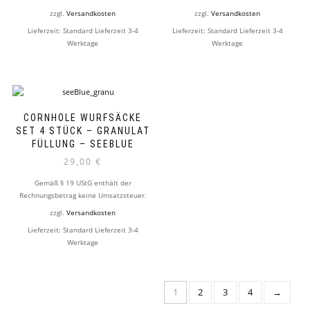
zzgl.
Versandkosten
zzgl.
Versandkosten
Lieferzeit:
Standard Lieferzeit 3-4
Lieferzeit:
Standard Lieferzeit 3-4
Werktage
Werktage
CORNHOLE WURFSÄCKE
SET 4 STÜCK – GRANULAT
FÜLLUNG – SEEBLUE
29,00
€
Gemäß § 19 UStG enthält der
Rechnungsbetrag keine Umsatzsteuer.
zzgl.
Versandkosten
Lieferzeit:
Standard Lieferzeit 3-4
Werktage
1
2
3
4
→